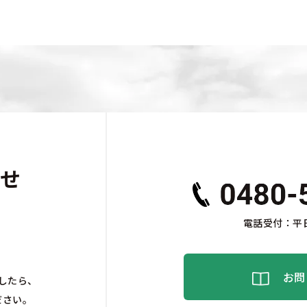
せ
電話受付：平日
お問
したら、
ださい。